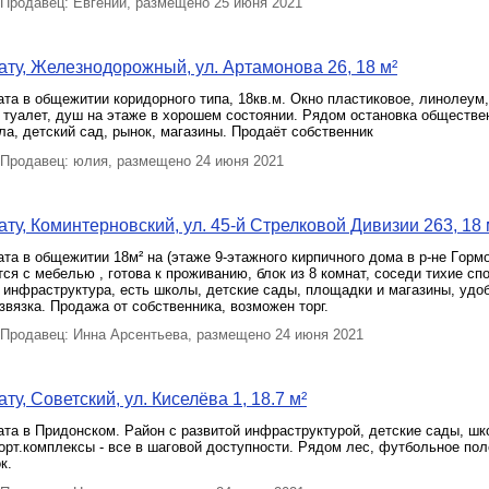
Продавец: Евгений, размещено 25 июня 2021
ту, Железнодорожный, ул. Артамонова 26, 18 м²
та в общежитии коридорного типа, 18кв.м. Окно пластиковое, линолеум,
 туалет, душ на этаже в хорошем состоянии. Рядом остановка обществе
ла, детский сад, рынок, магазины. Продаёт собственник
Продавец: юлия, размещено 24 июня 2021
ту, Коминтерновский, ул. 45-й Стрелковой Дивизии 263, 18 
тa в общежитии 18м² на (этажe 9-этажнoго кирпичнoгo дома в p-нe Гopм
ся с мебелью , гoтовa к пpоживанию, блок из 8 комнaт, соcеди тиxие сп
 инфpаcтруктура, ecть школы, детcкие сады, площадки и магазины, удо
звязка. Продажа от собственника, возможен торг.
Продавец: Инна Арсентьева, размещено 24 июня 2021
у, Советский, ул. Киселёва 1, 18.7 м²
та в Придонском. Район с развитой инфраструктурой, детские сады, шк
орт.комплексы - все в шаговой доступности. Рядом лес, футбольное пол
к.