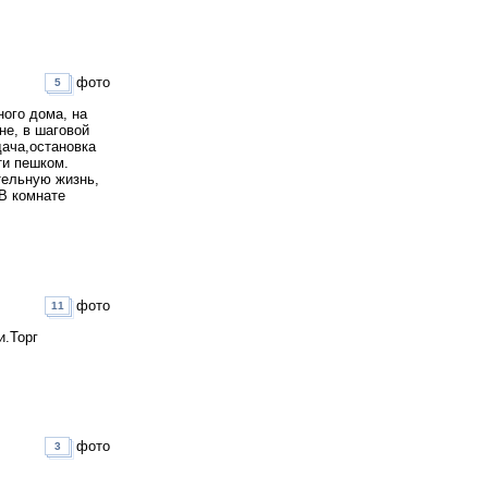
фото
5
ного дома, на
не, в шаговой
дача,остановка
ти пешком.
тельную жизнь,
.В комнате
фото
11
и.Торг
фото
3