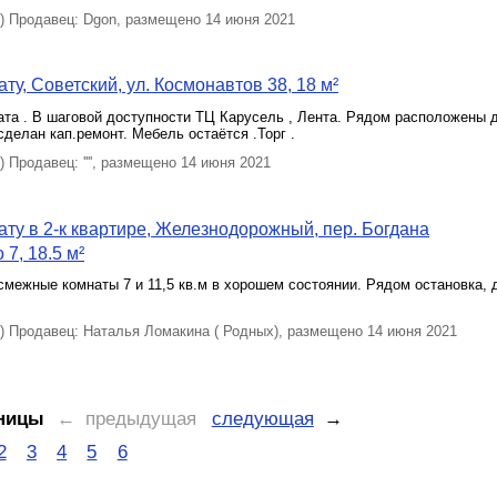
 Продавец: Dgon, размещено 14 июня 2021
ту, Советский, ул. Космонавтов 38, 18 м²
та . В шаговой доступности ТЦ Карусель , Лента. Рядом расположены де
сделан кап.ремонт. Мебель остаётся .Торг .
Продавец: '''', размещено 14 июня 2021
ту в 2-к квартире, Железнодорожный, пер. Богдана
7, 18.5 м²
межные комнаты 7 и 11,5 кв.м в хорошем состоянии. Рядом остановка, 
 Продавец: Наталья Ломакина ( Родных), размещено 14 июня 2021
ницы
← предыдущая
следующая
→
2
3
4
5
6