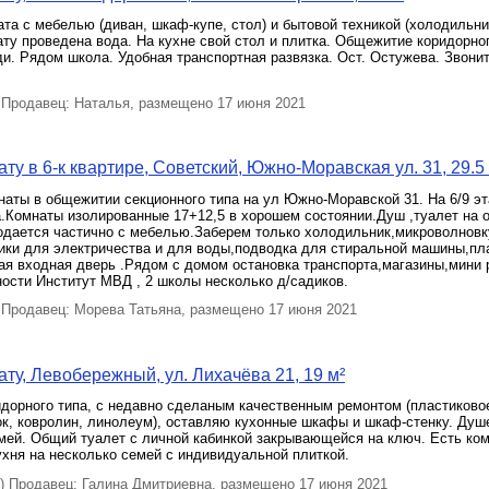
та с мебелью (диван, шкаф-купе, стол) и бытовой техникой (холодильни
ту проведена вода. На кухне свой стол и плитка. Общежитие коридорног
и. Рядом школа. Удобная транспортная развязка. Ост. Остужева. Звонит
Продавец: Наталья, размещено 17 июня 2021
ту в 6-к квартире, Советский, Южно-Моравская ул. 31, 29.5
аты в общежитии секционного типа на ул Южно-Моравской 31. На 6/9 э
.Комнаты изолированные 17+12,5 в хорошем состоянии.Душ ,туалет на о
родается частично с мебелью.Заберем только холодильник,микроволновк
чики для электричества и для воды,подводка для стиральной машины,пл
ая входная дверь .Рядом с домом остановка транспорта,магазины,мини р
ости Институт МВД , 2 школы несколько д/садиков.
Продавец: Морева Татьяна, размещено 17 июня 2021
ту, Левобережный, ул. Лихачёва 21, 19 м²
дорного типа, с недавно сделаным качественным ремонтом (пластиковое
к, ковролин, линолеум), оставляю кухонные шкафы и шкаф-стенку. Душе
мей. Общий туалет с личной кабинкой закрывающейся на ключ. Есть ко
хня на несколько семей с индивидуальной плиткой.
 Продавец: Галина Дмитриевна, размещено 17 июня 2021