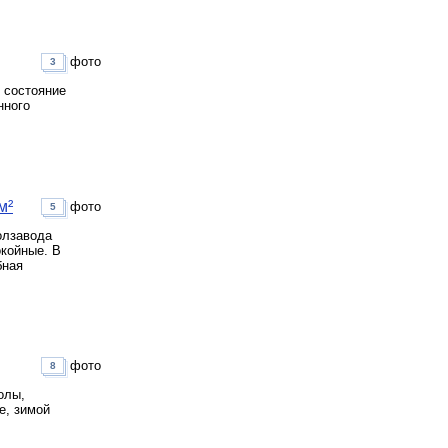
фото
3
 состояние
нного
м²
фото
5
oлзaвoдa
окойныe. В
бная
фото
8
олы,
е, зимой