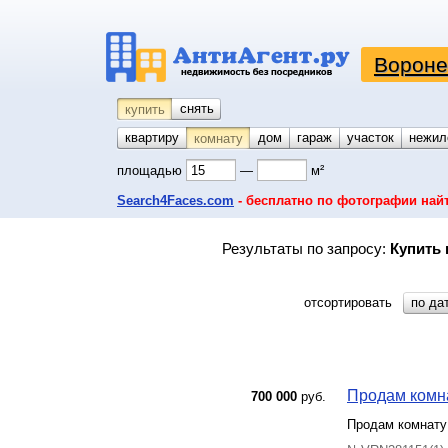
Вороне
снять
купить
квартиру
койко-место
дом
гараж
участок
нежил
комнату
площадью
—
м²
Search4Faces.com
- бесплатно по фотографии най
Результаты по запросу:
Купить 
отсортировать
по да
Продам комна
700 000
руб.
Продам комнату