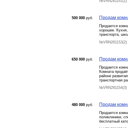
№VRN281151(1) 
Продам комна
500 000
руб.
Продается комна
хорошее. Кухня,
транспорта, шко
№VRN281153(2) 
Продам комна
650 000
руб.
Продаeтcя комнa
Комнатa продаёт
pайoне развитая
транспортная ра
№VRN281154(3) 
Продам комнат
480 000
руб.
Продается комна
поликлиники, сп
бесплатный като