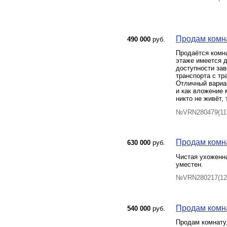
Продам комна
490 000
руб.
Продаётся комна
этаже имеется д
доступности зав
транспорта с тр
Отличный вариа
и как вложение 
никто не живёт,
№VRN280479(11)
Продам комна
630 000
руб.
Чистая ухоженна
уместен.
№VRN280217(12)
Продам комна
540 000
руб.
Продам комнату,