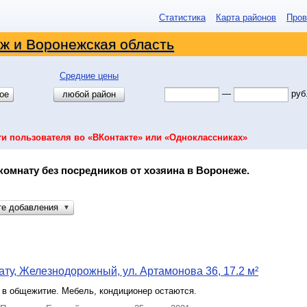
Статистика
Карта районов
Пров
ж и Воронежская область
Средние цены
—
руб
ое
любой район
ти пользователя во «ВКонтакте» или «Одноклассниках»
комнату без посредников от хозяина в Воронеже.
те добавления
▼
ту, Железнодорожный, ул. Артамонова 36, 17.2 м²
 в общежитие. Мебель, кондиционер остаются.