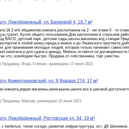
ту, Левобережный, ул. Беляевой 4, 18.7 м²
та 18.2 м²в общежитии,комната расположена на 2 - ом этаже 5 - ти этаж
уш,туалет, Кухня общего пользования,Дом расположен в спальном райо
од ВАСО, детский парк, детские сады,школы,магазины,ж/д станция При
анспортом в любой конец города,а можно и до Ленинского проспекта дой
нт для проживания молодых людей, которые только начинают самостоя
мат.капитала,и для сдачи в аренду. Мебель остаётся по договорённости
 так что, освободим быстро. Продажа от собственника, торг уместен.
 Продавец: Игорь Стёпкин, размещено 17 июня 2021
ту, Коминтерновский, ул. 9 Января 274, 17 м²
я комната,рядом магазины,мини-рынок,школа все в шаговой доступност
 Продавец: Максим, размещено 15 июня 2021
ту, Левобережный, Ростовская ул. 34, 19 м²
 с мебелью, тихие соседи, развитая инфраструктура, ост. ДК Шинников.