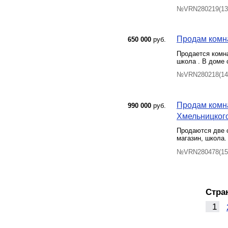
№VRN280219(13)
Продам комна
650 000
руб.
Продается комна
школа . В доме 
№VRN280218(14) 
Продам комна
990 000
руб.
Хмельницкого 
Продаются две с
магазин, школа.
№VRN280478(15)
Стра
1