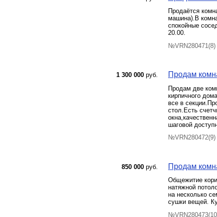
Продаётся комна
машина).В комна
спокойные сосед
20.00.
№VRN280471(8) 
Продам комна
1 300 000
руб.
Продам две комн
кирпичного дома
все в секции.П
стол.Есть счет
окна,качественн
шаговой доступн
№VRN280472(9) 
Продам комна
850 000
руб.
Общежитие кори
натяжной потоло
на несколько се
сушки вещей. Ку
№VRN280473(10)