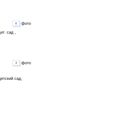
фото
6
т. сад ,
фото
3
детский сад,