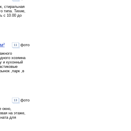
к, стиральная
о типа. Тихие,
ь с 10.00 до
 м²
фото
11
тажного
дного хозяина
у и кухонный
астиковые
ынок ,парк ,в
фото
13
 окно,
вая на этаже,
мната для