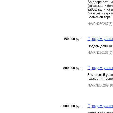
Во дворе есть м
(заказывали бол
забор, калитка
биседки и т.д.-
Возможен торг.
№VRN280267(8) 
Продам участ
150 000
руб.
Продам дачный у
№VRN280138(9) 
Продам участ
800 000
руб.
Земельный участ
газ,свет,интерн
№VRN280269(10)
Продам участ
8 000 000
руб.
продам под заст