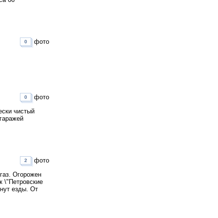
фото
0
фото
0
ески чистый
 гаражей
фото
2
газ. Огорожен
к \"Петровские
нут езды. От