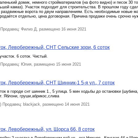
аленький домик, немного стройматериалов (на фото видно) и песок 30 т
ьшой камаз). Участок подходит для строительства. В прошлом году сде
 и раздвижные ворота по двум направлениям. Есть необходимые новые м
 продаётся отдельно, цена договорная. Причина продажи очень срочно ну
Продавец: Филиз Д, размещено 16 июня 2021
ок, Левобережный, СНТ Сельские зори, 6 соток
часток. 6 соток. Чистый.
Продавец: Юлия, размещено 15 июня 2021
ок, Левобережный, СНТ Шинник-1 5-я ул., 7 соток
ок в городе снт шинник 1., 5 улица. 5 мин ходьбы до остановки (шубина
ет. Яблони, груши,абрикос,слива
 Продавец: blackjack, размещено 14 июня 2021
ок, Левобережный, ул. Щорса 66, 8 соток
ройку 2 участка в Левобережном рай-не . ост Нижняя . Круглая 44 и Щор