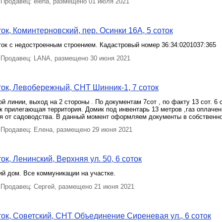
Продавец: elena, размещено 01 июля 2021
ок, Коминтерновский, пер. Осинки 16А, 5 соток
ок с недостроенным строением. Кадастровый номер 36:34:0201037:365
Продавец: LANA, размещено 30 июня 2021
ок, Левобережный, СНТ Шинник-1, 7 соток
ой линии, выход на 2 стороны . По документам 7сот , по факту 13 сот. 6 
 прилегающая территория. Домик под инвентарь 13 метров ,газ оплачен,
я от садоводства. В данный момент оформляем документы в собственно
Продавец: Елена, размещено 29 июня 2021
к, Ленинский, Верхняя ул. 50, 6 соток
ий дом. Все коммуникации на участке.
Продавец: Сергей, размещено 21 июня 2021
ок, Советский, СНТ Объединение Сиреневая ул., 6 соток