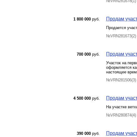
№VRN281678(1) 
Продам участ
1 800 000
руб.
Продается участ
№VRN281673(2) 
Продам участ
700 000
руб.
Участок на перв
оформляется как
настоящее врем
№VRN281506(3) 
Продам участо
4 500 000
руб.
На участке ветх
№VRN280874(4) 
Продам участ
390 000
руб.