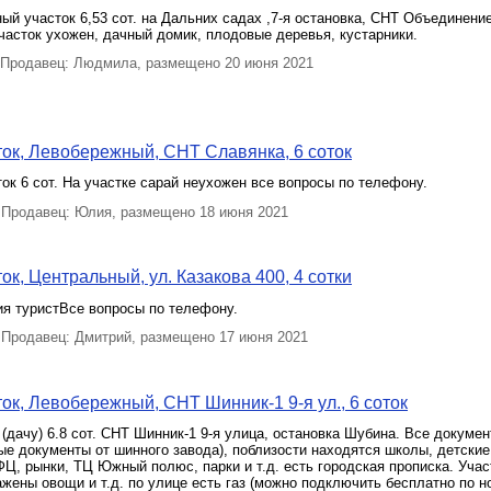
й участок 6,53 сот. на Дальних садах ,7-я остановка, СНТ Объединение
часток ухожен, дачный домик, плодовые деревья, кустарники.
Продавец: Людмила, размещено 20 июня 2021
ок, Левобережный, СНТ Славянка, 6 соток
ок 6 сот. На участке сарай неухожен все вопросы по телефону.
Продавец: Юлия, размещено 18 июня 2021
ок, Центральный, ул. Казакова 400, 4 сотки
ия туристВсе вопросы по телефону.
Продавец: Дмитрий, размещено 17 июня 2021
ок, Левобережный, СНТ Шинник-1 9-я ул., 6 соток
(дачу) 6.8 сот. СНТ Шинник-1 9-я улица, остановка Шубина. Все докумен
ые документы от шинного завода), поблизости находятся школы, детские
Ц, рынки, ТЦ Южный полюс, парки и т.д. есть городская прописка. Учас
жены овощи и т.д. по улице есть газ (можно подключить бесплатно по н