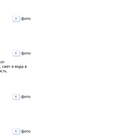
фото
3
фото
0
сот
 свет и вода в
сть.
фото
6
фото
0