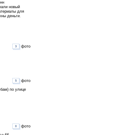
онн
лали новый
атериалы для
жны деньги.
фото
3
фото
5
,бам) по улице
фото
0
са 66