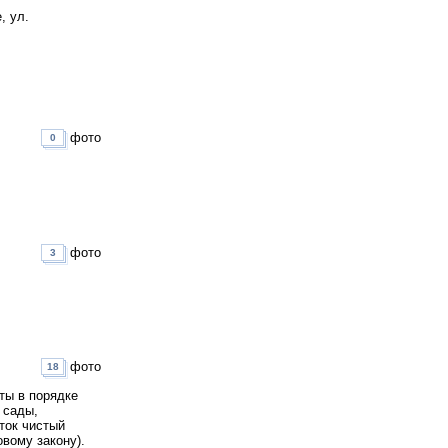
, ул.
фото
0
фото
3
фото
18
ты в порядке
 сады,
ток чистый
овому закону).