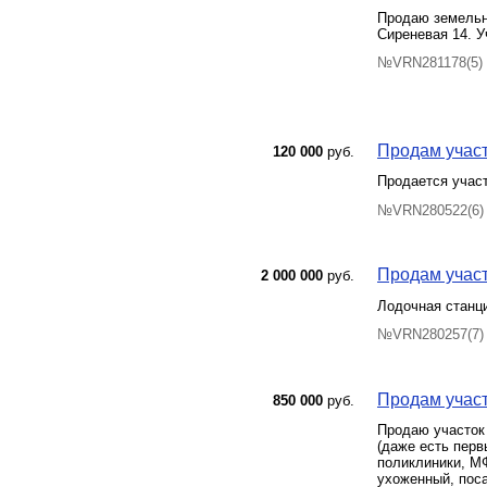
Продаю земельны
Сиреневая 14. У
№VRN281178(5) 
Продам участ
120 000
руб.
Продается участ
№VRN280522(6) 
Продам участ
2 000 000
руб.
Лодочная станц
№VRN280257(7) 
Продам участ
850 000
руб.
Продаю участок 
(даже есть перв
поликлиники, МФ
ухоженный, поса