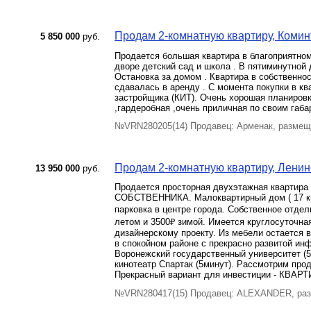
Продам 2-комнатную квартиру, Коминт
5 850 000
руб.
Продается большая квартира в благоприятном
дворе детский сад и школа . В пятиминутной 
Остановка за домом . Квартира в собственнос
сдавалась в аренду . С момента покупки в к
застройщика (КИТ). Очень хорошая планировк
,гардеробная ,очень приличная по своим габа
№VRN280205(14) Продавец: Арменак, размещ
Продам 2-комнатную квартиру, Ленинск
13 950 000
руб.
Продается просторная двухэтажная квартира
СОБСТВЕННИКА. Малоквартирный дом ( 17 кв
парковка в центре города. Собственное отде
летом и 3500₽ зимой. Имеется круглосуточна
дизайнерскому проекту. Из мебели остается 
в спокойном районе с прекрасно развитой ин
Воронежский государственный университет (5
кинотеатр Спартак (5минут). Рассмотрим прод
Прекрасный вариант для инвестиции - КВ
№VRN280417(15) Продавец: ALEXANDER, раз