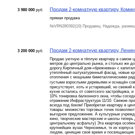
Продам 2-комнатную квартиру, Коминт
3 980 000
руб.
прямая продажа
№VRN280392(10) Продавец: Надежда, размещ
Продам 2-комнатную квартиру, Ленинск
3 200 000
руб.
Продаю уютную и тёплую квартиру в самом це
метров до центрально рынка, и столько же д
дорогу.Кирпичный дом-«брежневка» с капита
утеплённый оштукатуренный фасад, новые кр
отопления с мощными биметаллическими рад
густыми взрослыми деревьями и оснащён со
присутствует, хоть и устаревший, но свежий к
кухне остались от советского застройщика, и
10% тонировка балконного окна, чтобы сосед
отражение.Инфраструктура 11/10. Свежие про
всегда под боком! Приобретая квартиру в цен
товары: множество торговых точек позволяют
выгодное предложение. А культурные учрежден
кино, творческие мастерские и школы теперь 
центральному асфальту) Эта квартира особен
крупнейших вузах Черноземья, тк их корпуса
людям, ценящие своё время и посвящающие е