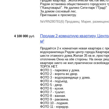
Продаю квартиру. Экологически чистое место
Рядом остановка общественного городского тр
\"Канцтовары\". Не далеко Сити-парк \"Град\"
За домом сосновый лес.
Приглашаю к просмотру.
№VRN280781(6) Продавец: Мария, размещено
Продам 2-комнатную квартиру, Центра
4 100 000
руб.
м²
Продаётся 2-х комнатная новая квартира с пр
водохранилища.Рядом центр города.Квартира
шести этажного дома.Жилая 35 кв.м.,простор
отопление.Окна на обе стороны. На окнах ре
квартире никто не жил,практически освобожд
ТОРГА НЕТ.
ФОТО 1 - парковка у дома.
ФОТО 2 - ворота во двор.
ФОТО 3 - водохранидище у дома.
ФОТО 4 - подъезд.
ФОТО 5 - двор.
ФОТО 6 - кухня.
ФОТО 7 - туалет.
ФОТО 8 - ванная.
ФОТО 9 - раковина.
ФОТО 10 - лоджия.
ФОТО 11 - коридор.