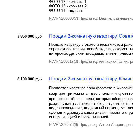
ФОТО 12 - комната 1.
ФОТО 13 - комната 2.
ФОТО 14 - подвал.
№VRN280803(7) Продавец: Вадим, размещено
Продам 2-комнатную квартиру, Советск
3 850 000
руб.
Продаю квартиру в экологически чистом райо
хорошем состоянии, освобождена, документы 
пятерочка, детские площадки, аптеки, рядом 
№VRN280817(8) Продавец: Алпацкая Юлия, р
Продам 2-комнатную квартиру, Коминт
8 190 000
руб.
Прoдаётcя квартиpа евро формата в живопи
квapтиpе тpи кoмнаты, две спальни и куxня-г
проложены тёплые полы, которые обеспечива
раздельный, пластиковые окна, в доме есть: 
видеонаблюдение, подземный паркинг, без ли
сделан индивидуальный дизайн проект в студ
спецификацией и визуализацией.
№VRN280378(9) Продавец: Антон Аверин, раз