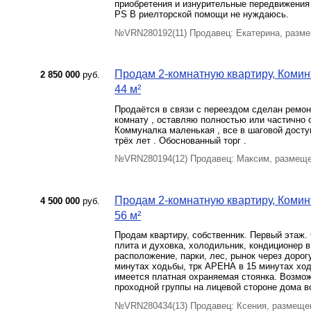
приобретения и изнурительные передвижения 
PS В риелторской помощи не нуждаюсь.
№VRN280192(11) Продавец: Екатерина, разме
Продам 2-комнатную квартиру, Комин
2 850 000
руб.
44 м²
Продаётся в связи с переездом сделан ремон
комнату , оставляю полностью или частично с
Коммуналка маленькая , все в шаговой доступ
трёх лет . Обоснованный торг .
№VRN280194(12) Продавец: Максим, размеще
Продам 2-комнатную квартиру, Комин
4 500 000
руб.
56 м²
Продам квартиру, собственник. Первый этаж.
плита и духовка, холодильник, кондиционер в 
расположение, парки, лес, рынок через дорогу
минутах ходьбы, трк АРЕНА в 15 минутах ход
имеется платная охраняемая стоянка. Возм
проходной группы на лицевой стороне дома во
№VRN280434(13) Продавец: Ксения, размеще