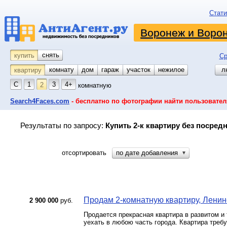
Стати
Воронеж и Ворон
снять
купить
Ср
комнату
койко-место
дом
гараж
участок
нежилое
л
квартиру
С
1
3
4+
2
комнатную
Search4Faces.com
- бесплатно по фотографии найти пользовател
Результаты по запросу:
Купить 2-к квартиру без посред
отсортировать
по дате добавления
▼
Продам 2-комнатную квартиру, Ленинс
2 900 000
руб.
Продается прекрасная квартира в развитом и 
уехать в любою часть города. Квартира требу