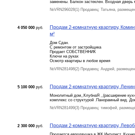
заменены. Балкон застеклен. Входная дверь 
№VRN296028(1) Продавец: Татьяна, размещен
Продам 2-комнатную квартиру, Коминт
4 050 000
руб.
м²
Дом Сдан.
С ремонтом от застройщика
Продает СОБСТВЕННИК
Ключи на руках
Осмотр квартиры в любое время
№VRN281498(2) Продавец: Андрей, размещен
Продам 2-комнатную квартиру, Ленински
5 100 000
руб.
Монолитный дом,,КлубнаЯ ,,(расширение кухн
комплекс со структурой .Панорамный вид. Док
№VRN281499(3) Продавец: тимофей, размеще
Продам 2-комнатную квартиру, Левобе
2 300 000
руб.
Продается евродвушка в ЖК Интурист. Кухню 