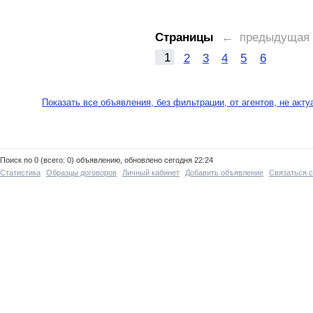
Страницы
← предыдущая
1
2
3
4
5
6
Показать все объявления, без фильтрации, от агентов, не акт
Поиск по 0 (всего: 0) объявлению, обновлено сегодня 22:24
Статистика
Образцы договоров
Личный кабинет
Добавить объявление
Связаться 