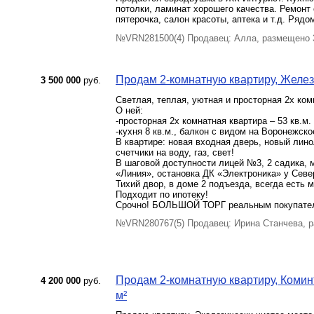
потолки, ламинат хорошего качества. Ремонт
пятерочка, салон красоты, аптека и т.д. Рядо
№VRN281500(4) Продавец: Алла, размещено 
Продам 2-комнатную квартиру, Желез
3 500 000
руб.
Светлая, теплая, уютная и просторная 2х ком
О ней:
-просторная 2х комнатная квартира – 53 кв.м. 
-кухня 8 кв.м., балкон с видом на Воронежск
В квартире: новая входная дверь, новый лин
счетчики на воду, газ, свет!
В шаговой доступности лицей №3, 2 садика, 
«Линия», остановка ДК «Электроника» у Севе
Тихий двор, в доме 2 подъезда, всегда есть 
Подходит по ипотеку!
Срочно! БОЛЬШОЙ ТОРГ реальным покупате
№VRN280767(5) Продавец: Ирина Станчева, 
Продам 2-комнатную квартиру, Коминт
4 200 000
руб.
м²