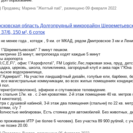
 доп образование.
 Продавец: Марина "Желтый паб", размещено 09 февраля 2022
осковская область Долгопрудный микрорайон Шереметьевс
37/6, 150 м², 6 соток
 не менее года , котедж , 9 км. от МКАД, рядом Дмитровское 3 км и Лен
 \"Шереметьевская\" 7 минут пешком.
ектричке 15 минут, метропоезда ходят каждые 5 минут
ы аэропорта
,C,E,F\", офис \"Аэрофлота\", FM Logistic.Лес,парковая зона, пруд, дет
адка, церковь, школа, поликлиника, загородный клуб и аква парк \"Юна 
ньское водохранилище,
 \"Адмирал\". На участке ландшафтный дизайн, голубые ели, барбекю, б
 все магистральные коммуникации, во всех жилых помещениях кондицио
 пол.
ернет(оптоволокно), эфирное и спутниковое телевидение.
ж спальня 17м. кв . с 2-мя кроватями. 2-й этаж помещение 40 кв. метров 
 кинотеатр),
етра с душевой кабиной, 3-й этаж два помещения (спальни) по 22 кв. метр
тями, с/у 7
 Полностью меблирован, Есть стоянка для автомобилей. Без животных, д
о проживание ИТР (не более 6 человек). Без участка 89 900 рублей, с у
 не позже 20.00.