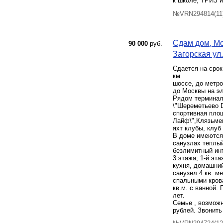
к школе, ТРИЗ и
№VRN294814(11)
Сдам дом, М
90 000
руб.
Загорская ул. 
Сдается на срок
км
шоссе, до метро
до Москвы на эл
Рядом терминал
\"Шереметьево D
спортивная площ
Лайф\",Клязьме
яхт клубы, клуб
В доме имеются
санузлах теплый
безлимитный инт
3 этажа; 1-й эта
кухня, домашний
санузел 4 кв. м
спальными крова
кв.м. с ванной.
лет.
Семье , возможн
рублей. Звонить