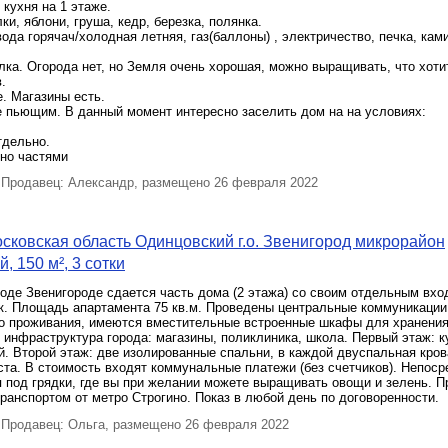
 кухня на 1 этаже.
ки, яблони, груша, кедр, березка, полянка.
вода горячач/холодная летняя, газ(баллоны) , электричество, печка, кам
лка. Огорода нет, но Земля очень хорошая, можно выращивать, что хоти
.
. Магазины есть.
е пьющим. В данный момент интересно заселить дом на на условиях:
тдельно.
но частями
Продавец: Александр, размещено 26 февраля 2022
сковская область Одинцовский г.о. Звенигород микрорайон
, 150 м², 3 сотки
роде Звенигороде сдается часть дома (2 этажа) со своим отдельным вхо
к. Площадь апартамента 75 кв.м. Проведены центральные коммуникации
о проживания, имеются вместительные встроенные шкафы для хранения
 инфраструктура города: магазины, поликлиника, школа. Первый этаж: ку
й. Второй этаж: две изолированные спальни, в каждой двуспальная кров
та. В стоимость входят коммунальные платежи (без счетчиков). Непоср
 под грядки, где вы при желании можете выращивать овощи и зелень. П
анспортом от метро Строгино. Показ в любой день по договоренности.
Продавец: Ольга, размещено 26 февраля 2022