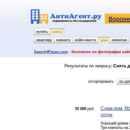
Вороне
купить
снять
квартиру
комнату
койко-место
гараж
участок
нежилое
дом
Search4Faces.com
- бесплатно по фотографии най
Результаты по запросу:
Снять д
отсортировать
по да
Сдам дом, Мо
35 000
руб.
соток
Хороший домик 
Три комнаты на 