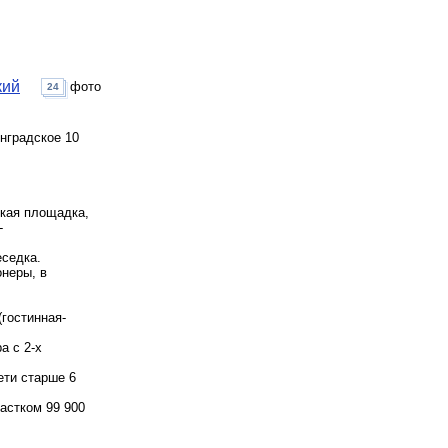
кий
фото
24
инградское 10
ская площадка,
-
еседка.
неры, в
(гостинная-
а с 2-х
ети старше 6
частком 99 900