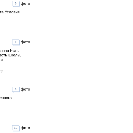
фото
0
та.Условия
фото
0
анная.Есть-
есть школы,
 и
22
фото
0
енного
фото
16