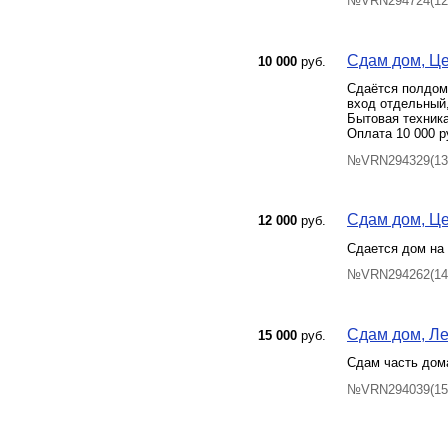
№VRN294724(12)
Сдам дом, Це
10 000
руб.
Сдаётся полдом
вход отдельный
Бытовая техника
Оплата 10 000 р
№VRN294329(13)
Сдам дом, Цен
12 000
руб.
Сдается дом на 
№VRN294262(14)
Сдам дом, Лен
15 000
руб.
Сдам часть дом
№VRN294039(15)