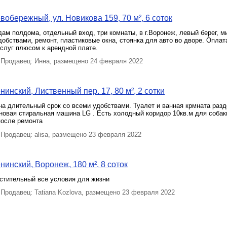
вобережный, ул. Новикова 159, 70 м², 6 соток
ам полдома, отдельный вход, три комнаты, в г.Воронеж, левый берег, м
добствами, ремонт, пластиковые окна, стоянка для авто во дворе. Оплат
слуг плюсом к арендной плате.
Продавец: Инна, размещено 24 февраля 2022
инский, Лиственный пер. 17, 80 м², 2 сотки
а длительный срок со всеми удобствами. Туалет и ванная крмната разд
новая стиральная машина LG . Есть холодный коридор 10кв.м для собак
после ремонта
Продавец: alisa, размещено 23 февраля 2022
нинский, Воронеж, 180 м², 8 соток
стительный все условия для жизни
Продавец: Tatiana Kozlova, размещено 23 февраля 2022