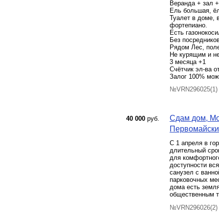
Веранда + зал +
Ель большая, ёл
Туалет в доме, 
фортепиано.
Есть газонокоси
Без посредников
Рядом Лес, поле
Не курящим и н
3 месяца +1
Счётчик эл-ва о
Залог 100% мож
№VRN296025(1) 
Сдам дом, Мо
40 000
руб.
Первомайский
С 1 апреля в го
длительный сро
для комфортног
доступности вся
санузел с ванно
парковочных мес
дома есть земля
общественным тр
№VRN296026(2) 