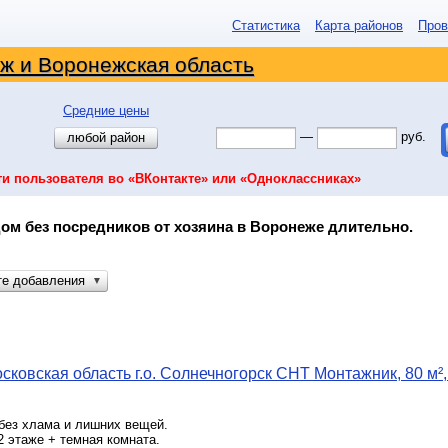
Статистика
Карта районов
Пров
ж и Воронежская область
Средние цены
—
руб.
любой район
ти пользователя во «ВКонтакте» или «Одноклассниках»
ом без посредников от хозяина в Воронеже длительно.
те добавления
▼
сковская область г.о. Солнечногорск СНТ Монтажник, 80 м²,
без хлама и лишних вещей.
2 этаже + темная комната.