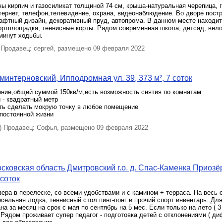
ы кирпич и газосиликат толщиной 74 см, крыша-натуральная черепица, га
тернет, телефон,телевидение, охрана, видеонаблюдение. Во дворе постр
афтный дизайн, декоративный пруд, автопрома. В данном месте находи
ртплощадка, теннисные корты. Рядом современная школа, детсад, вело
 минут ходьбы.
Продавец: сергей, размещено 09 февраля 2022
минтерновский, Ипподромная ул. 39, 373 м², 7 соток
ние,общей суммой 150кв/м,есть возможность снятия по комнатам
 - квадратный метр
ть сделать мокрую точку в любое помещение
 постоянной жизни
 Продавец: Софья, размещено 09 февраля 2022
сковская область Дмитровский г.о. д. Спас-Каменка Приозё
 соток
зера в перелеске, со всеми удобствами и с камином + терраса. На весь 
сельная лодка, теннисный стол пинг-понг и прочий спорт инвентарь..Дл
на за месяц на срок с мая по сентябрь на 5 мес. Если только на лето ( 3 
. Рядом проживает супер педагог - подготовка детей с отклонениями ( диф