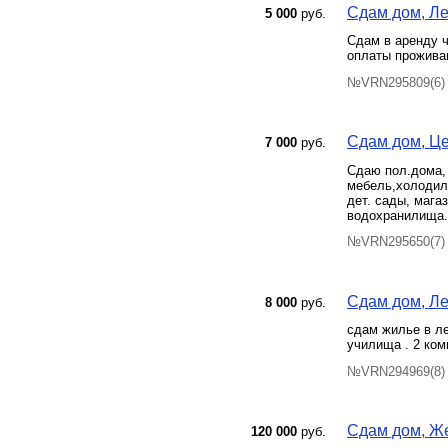
Сдам дом, Лен
5 000
руб.
Сдам в аренду ч
оплаты проживан
№VRN295809(6) 
Сдам дом, Це
7 000
руб.
Сдаю пол.дома, 
мебель,холодиль
дет. сады, мага
водохранилища.
№VRN295650(7) 
Сдам дом, Лен
8 000
руб.
сдам жилье в ле
училища . 2 ком
№VRN294969(8) 
Сдам дом, Же
120 000
руб.