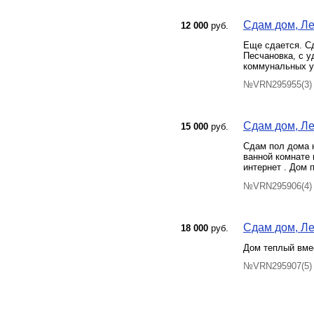
Сдам дом, Ле
12 000
руб.
Еще сдается. Сд
Песчановка, с у
коммунальных у
№VRN295955(3) 
Сдам дом, Лен
15 000
руб.
Сдам пол дома н
ванной комнате 
интернет . Дом 
№VRN295906(4) 
Сдам дом, Ле
18 000
руб.
Дом теплый вме
№VRN295907(5) 