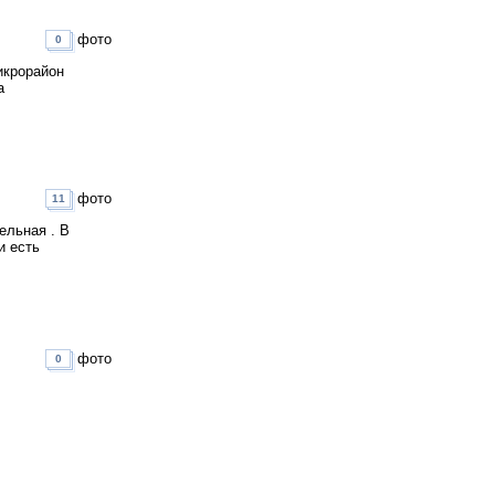
фото
0
икрорайон
а
фото
11
ельная . В
и есть
фото
0