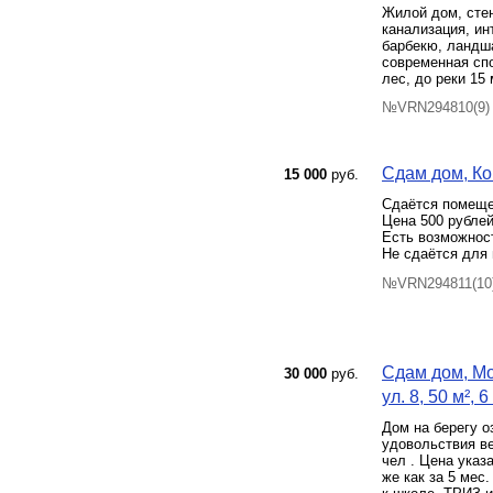
Жилой дом, стен
канализация, ин
барбекю, ландш
современная спо
лес, до реки 15
№VRN294810(9) 
Сдам дом, Ко
15 000
руб.
Сдаётся помеще
Цена 500 рублей
Есть возможнос
Не сдаётся для
№VRN294811(10)
Сдам дом, Мо
30 000
руб.
ул. 8, 50 м², 6
Дом на берегу о
удовольствия ве
чел . Цена указа
же как за 5 мес