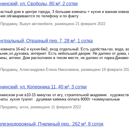
инский, ул. Свободы, 80 м², 2 сотки
астный дом в центре города, 3 большие комнаты + кухня и ванная комна
ия обгавариваются по телефону и по факту .
Продавец: Выкуп автомобиля, размещено 21 февраля 2022
нтральный, Отрадный пер. 7, 28 м², 1 сотка
комната 16-м2 и кухня-6м2, вход отдельный. Есть удобства-газ, вода, в
ник,эл.духовка, интернет. Есть небольшой дворик. Не далеко от дома, 
зины, аптеки. Дом расположен в тихом месте, не далеко от парка-Динамо
Продавец: Александрова Елена Николаевна, размещено 19 февраля 20
инский, ул. Коперника 11, 40 м², 3 сотки
нинском р-не в10-15 минутах от вгу, строительной академии . художеств
наты .кухня туалет . душевая кабинка оплата 8000т +коммунальные
Продавец: алла, размещено 11 февраля 2022
лезнодорожный, Пчелиный пер., 262 м², 8 соток