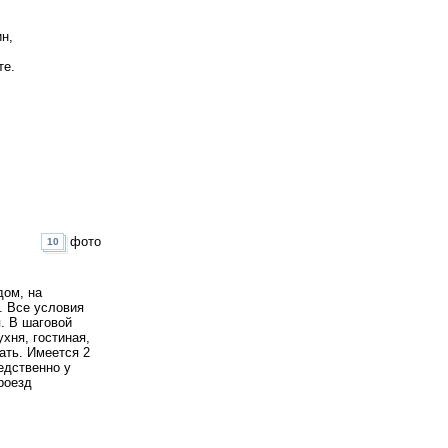
ин,
те.
фото
10
дом, на
. Все условия
. В шаговой
хня, гостиная,
ать. Имеется 2
едственно у
роезд