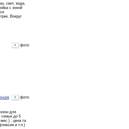
з, свет, вода,
ойка с зоной
тся
трек. Вокруг
фото
5
рная
фото
5
сезон для
я семьи до 5
мес.) , цена та
лексия и т.п.)